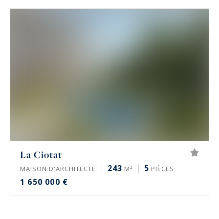
La Ciotat
243
5
MAISON D'ARCHITECTE
M²
PIÈCES
1 650 000 €