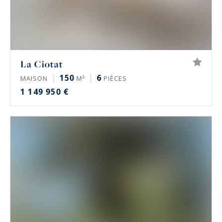
La Ciotat
150
6
MAISON
M²
PIÈCES
1 149 950 €