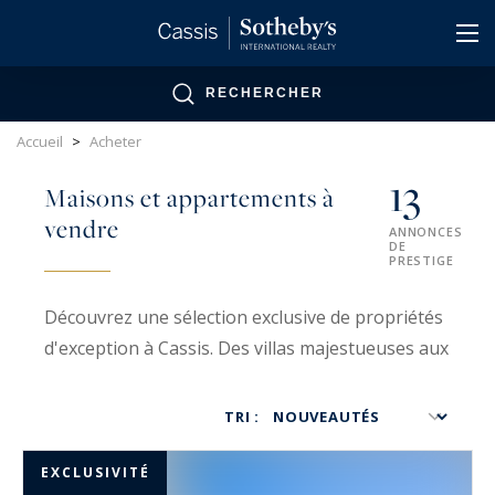
Panneau de gestion des cookies
RECHERCHER
Accueil
>
Acheter
13
Maisons et appartements à
vendre
ANNONCES
DE
PRESTIGE
Découvrez une sélection exclusive de propriétés
d'exception à Cassis. Des villas majestueuses aux
maisons de charme en bord de mer, notre
portefeuille immobilier vous invite à trouver la
TRI :
résidence parfaite sur la Côte d’Azur.
EXCLUSIVITÉ