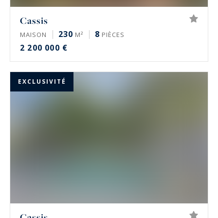
Cassis
230
8
MAISON
M²
PIÈCES
2 200 000 €
EXCLUSIVITÉ
Cassis