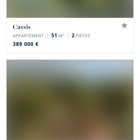
Cassis
51
2
APPARTEMENT
M²
PIÈCES
389 000 €