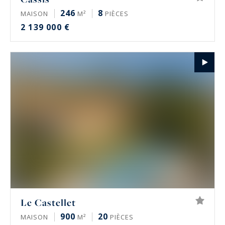
246
8
MAISON
M²
PIÈCES
2 139 000 €
Le Castellet
900
20
MAISON
M²
PIÈCES