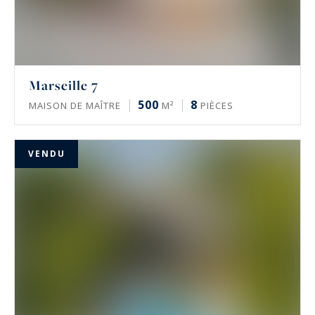
Marseille 7
500
8
MAISON DE MAÎTRE
M²
PIÈCES
VENDU