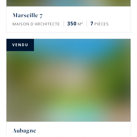
Marseille 7
350
7
MAISON D'ARCHITECTE
M²
PIÈCES
VENDU
Aubagne