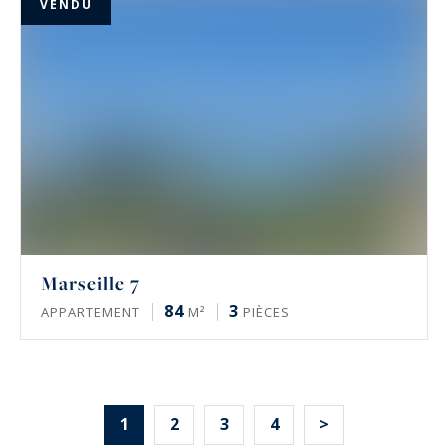
VENDU
Marseille 7
84
3
APPARTEMENT
M²
PIÈCES
1
2
3
4
>