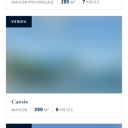
285
7
MAISON PROVENÇALE
M²
PIÈCES
VENDU
Cassis
300
6
MAISON
M²
PIÈCES