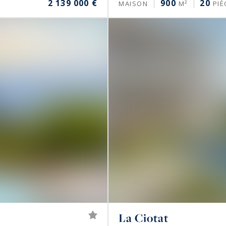
2 139 000 €
900
20
MAISON
M²
PIÈ
La Ciotat