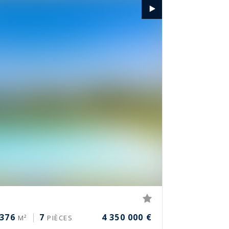
376
7
4 350 000 €
M²
PIÈCES