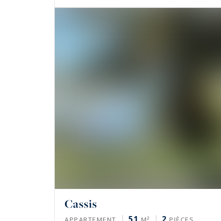
Cassis
51
2
APPARTEMENT
M²
PIÈCES