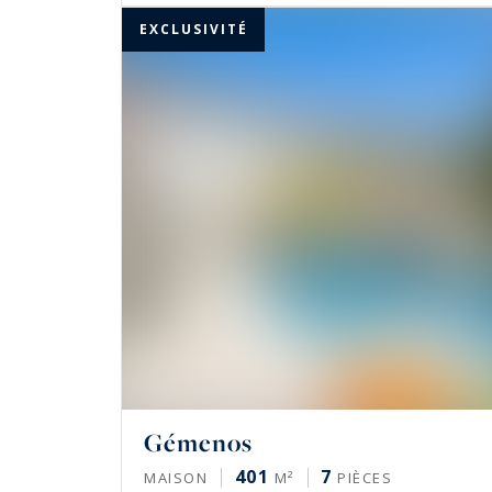
EXCLUSIVITÉ
Gémenos
401
7
MAISON
M²
PIÈCES