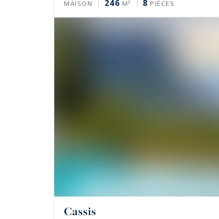
246
8
MAISON
M²
PIÈCES
Cassis