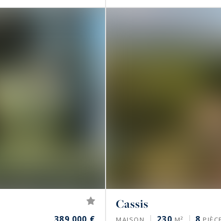
Cassis
389 000 €
230
8
MAISON
M²
PIÈC