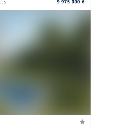
9 975 000 €
CES