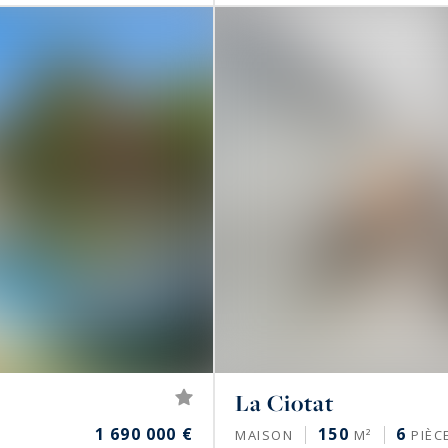
La Ciotat
1 690 000 €
150
6
MAISON
M²
PIÈC