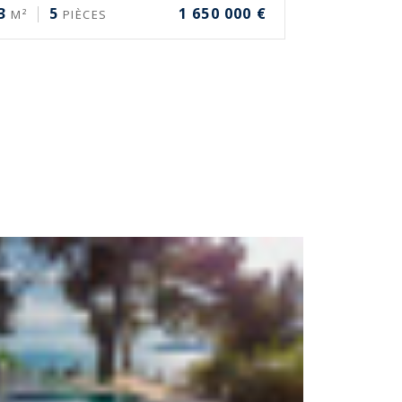
3
5
1 650 000 €
M²
PIÈCES